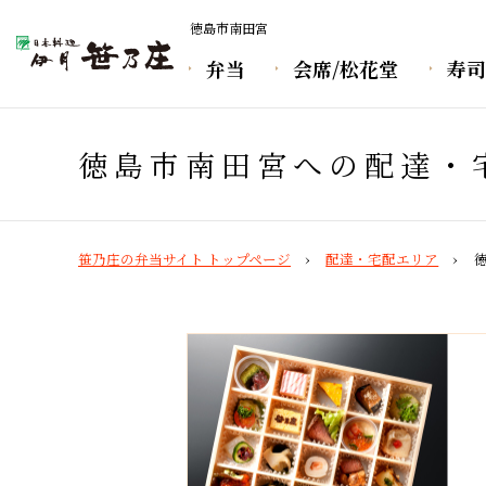
徳島市南田宮
弁当
会席/松花堂
寿司
徳島市南田宮への配達・
笹乃庄の弁当サイト トップページ
配達・宅配エリア