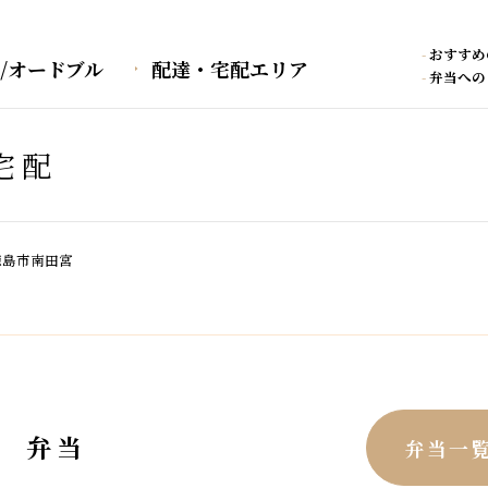
-
おすすめ
/オードブル
配達・宅配エリア
-
弁当への
宅配
徳島市南田宮
弁当
弁当一