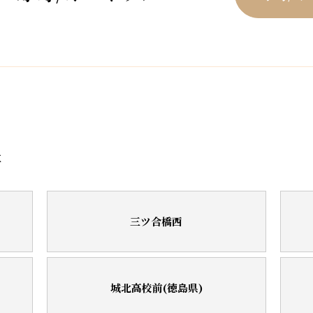
停
三ツ合橋西
城北高校前(徳島県)