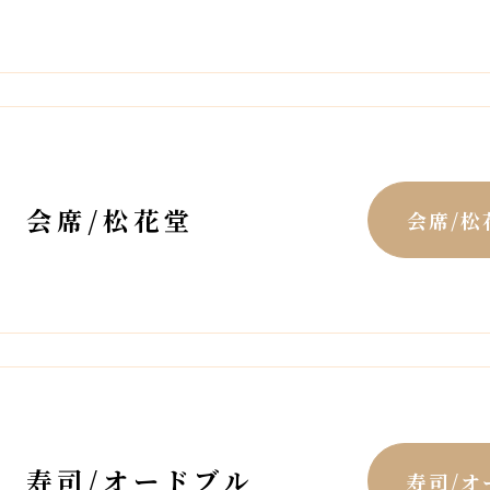
会席/松花堂
会席/
寿司/オードブル
寿司/