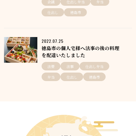
会議
仕出し弁当
弁当
仕出し
徳島市
2022.07.25
徳島市の個人宅様へ法事の後の料理
を配達いたしました
法要
法事
仕出し弁当
弁当
仕出し
徳島市